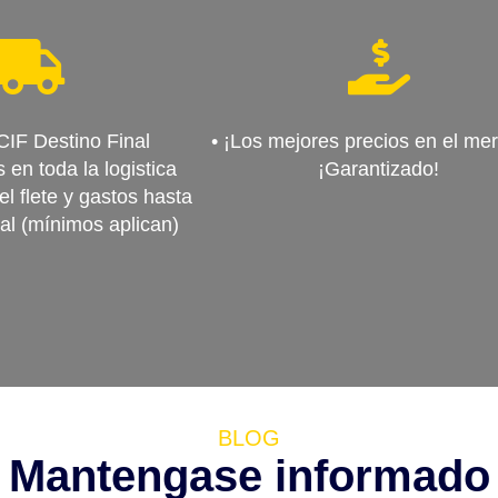
CIF Destino Final
• ¡Los mejores precios en el me
s en toda la logistica
¡Garantizado!
l flete y gastos hasta
nal (mínimos aplican)
BLOG
Mantengase informado