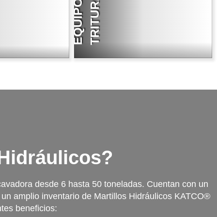
N
E
Q
U
I
P
O
D
E
T
R
I
T
U
R
A
C
I
O
LEER MÁS
 Hidráulicos?
cavadora desde 6 hasta 50 toneladas. Cuentan con un
n un amplio inventario de Martillos Hidráulicos KATCO®
tes beneficios: